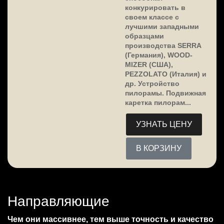
конкурировать в
своем классе с
лучшими западными
образцами
производства SERRA
(Германия), WOOD-
MIZER (США),
PEZZOLATO (Италия) и
др. Устройство
пилорамы. Подвижная
каретка пилорам...
УЗНАТЬ ЦЕНУ
В КОРЗИНУ
Направляющие
Чем они массивнее, тем выше точность и качество