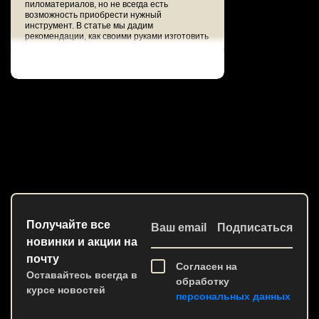
пиломатериалов, но не всегда есть
возможность приобрести нужный
инструмент. В статье мы дадим
рекомендации, как своими руками изготовить
настольную ленточную пилу в домашних
усло...
Получайте все
Ваш email
Подписаться
новинки и акции на
почту
Согласен на
Оставайтесь всегда в
обработку
курсе новостей
персональных данных