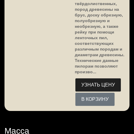
твёрдолиственных,
пород древесины на
брус, доску обрезную,
полуобрезную и
необрезную, а также
рейку при помощи
ленточных пил,
соответствующих
различным породам и
диаметрам древесины.
Технические данные
пилорам позволяют
произво...
УЗНАТЬ ЦЕНУ
В КОРЗИНУ
Масса