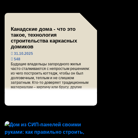
Канадские дома - что это
такое, технология
строительства каркасных
домиков
31.10.2025
548
Будущие владельцы загородного жилья
часто сталкиваются с непростым решением:
из чего построить коттедж, чтобы он был
долговечным, теплым и не слишком
затратным. Кто-то доверяет традиционным
материалам – кирпичу или брусу, другие
выбир...