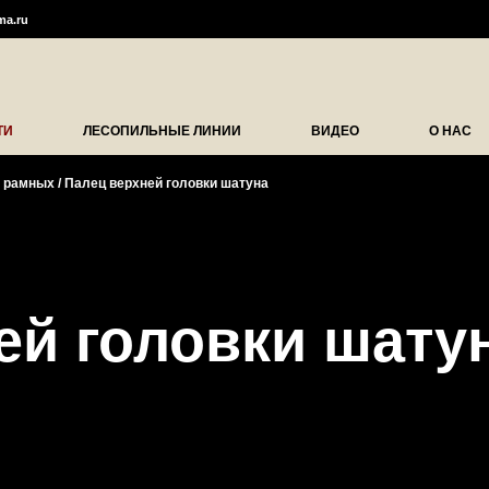
ma.ru
ТИ
ЛЕСОПИЛЬНЫЕ ЛИНИИ
ВИДЕО
О НАС
в рамных
/
Палец верхней головки шатуна
ей головки шату