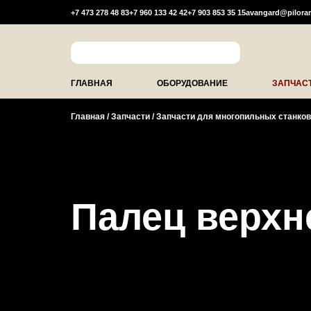
+7 473 278 48 83
+7 960 133 42 42
+7 903 853 35 15
avangard@pilora
ГЛАВНАЯ
ОБОРУДОВАНИЕ
ЗАПЧАС
Главная
/
Запчасти
/
Запчасти для многопильных станко
Палец верхн