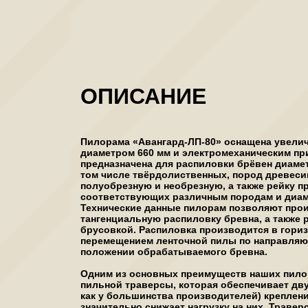
ОПИСАНИЕ
Пилорама «Авангард-ЛП-80» оснащена увел
диаметром 660 мм и электромеханическим пр
предназначена для распиловки брёвен диамет
том числе твёрдолиственных, пород древесин
полуобрезную и необрезную, а также рейку п
соответствующих различным породам и диам
Технические данные пилорам позволяют про
тангенциальную распиловку бревна, а также 
брусовкой. Распиловка производится в гори
перемещением ленточной пилы по направляю
положении обрабатываемого бревна.
Одним из основных преимуществ наших пило
пильной траверсы, которая обеспечивает дву
как у большинства производителей) креплен
значительно снижает нагрузку на них. Травер