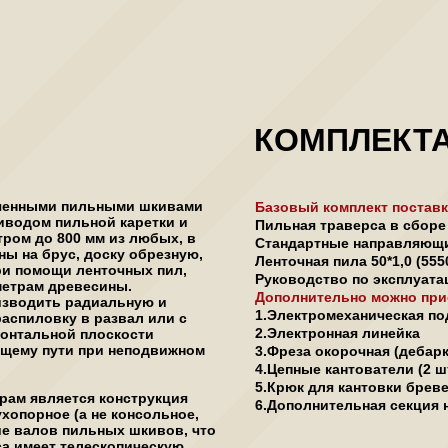
КОМПЛЕКТА
иченными пильными шкивами
Базовый комплект поставк
иводом пильной каретки и
Пильная траверса в сборе 
ром до 800 мм из любых, в
Стандартные направляющие
ы на брус, доску обрезную,
Ленточная пила 50*1,0 (55
ри помощи ленточных пил,
Руководство по эксплуата
етрам древесины.
Дополнительно можно при
изводить радиальную и
1.Электромеханическая п
распиловку в развал или с
2.Электронная линейка
зонтальной плоскости
щему пути при неподвижном
3.Фреза окорочная (дебарк
4.Цепные кантователи (2 
5.Крюк для кантовки брев
рам является конструкция
6.Дополнительная секция 
хопорное (а не консольное,
ие валов пильных шкивов, что
са имеет телескопическую