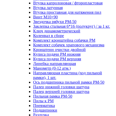
Втулка капролоновая / фторопластовая
Втулка латунная
Втулка проставная для натяжения пил
Винт М10×90
Звездочка рябухи РМ-50
Заклепка стальная 6*16 (полукруг) / за 1 кг.
Ключ динамометрический
Коленвал в сборе
Комплект кронштейна собачки РМ
Комплект собачек храпового механизма
Кронштеин очистки двойной
Кулиса подачи РМ нижняя
Кулиса подачи РМ верхняя
Линейка направляющая
Манометр (0-12 атм.)
Направляющая пластина (ход пильной
рамки), 1 шт.
Ось подшипника пильной рамки РМ-50
Палец нижний головки шатуна
Палец верхней головки шатуна
Пильная рамка РМ-50
Пилы к РМ
Пневматика
Подшипники
Разлучка