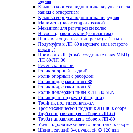
задняя
Крышка корпуса подшипника ведущего вала
задняя с отверстием
Крышка корпуса подшипника передняя
Манометр (насос гидронатяжки)
Механизм для регулировки колес
Насос гидравлический (со шлангом)
Направляющие к секции рельс (за 1 п.м.)
Полумуфта к ЛП-60 ведущего вала (старого
образца)
Промвал к ЛП (труба соединительная МВП)
ЛП-60/ЛП-80
Ремень клиновой
Ролик опорный гладкий
Ролик опорный с ребордой
Ролик поддержки пилы 38
Ролик поддержки пилы 51
Ролик поддержки пилы к ЛП-80 SEN
Ролик цепи подъема (обводной)
Тройник под гидронатяжку
Трос механической подачи к ЛП-80 в сборе
Труба направляющая в сборе к ЛП-60
Труба направляющая в сборе к ЛП-80
Узел гидронатяжки ленточной пилы в сборе
Шкив ведущий 3-х ручьевой ∅ 120 mm