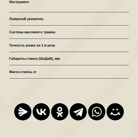
Инструмент
л
Лазерный указатель
Система масляного тумана
Точность резки на 1 м реза
Габариты станка (ШхДхВ), мм
Масса станка, кг